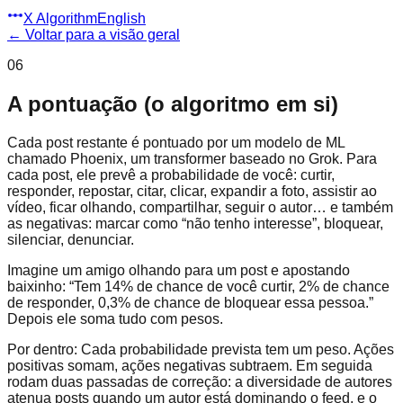
X Algorithm
English
←
Voltar para a visão geral
06
A pontuação (o algoritmo em si)
Cada post restante é pontuado por um modelo de ML
chamado Phoenix, um transformer baseado no Grok. Para
cada post, ele prevê a probabilidade de você: curtir,
responder, repostar, citar, clicar, expandir a foto, assistir ao
vídeo, ficar olhando, compartilhar, seguir o autor… e também
as negativas: marcar como “não tenho interesse”, bloquear,
silenciar, denunciar.
Imagine um amigo olhando para um post e apostando
baixinho: “Tem 14% de chance de você curtir, 2% de chance
de responder, 0,3% de chance de bloquear essa pessoa.”
Depois ele soma tudo com pesos.
Por dentro:
Cada probabilidade prevista tem um peso. Ações
positivas somam, ações negativas subtraem. Em seguida
rodam duas passadas de correção: a diversidade de autores
atenua posts quando um autor está dominando o feed, e o