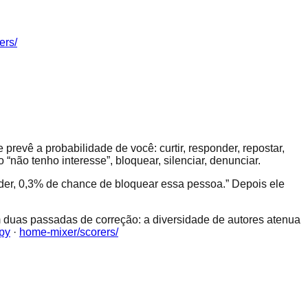
ers/
evê a probabilidade de você: curtir, responder, repostar,
o “não tenho interesse”, bloquear, silenciar, denunciar.
der, 0,3% de chance de bloquear essa pessoa.” Depois ele
 duas passadas de correção: a diversidade de autores atenua
py
·
home-mixer/scorers/