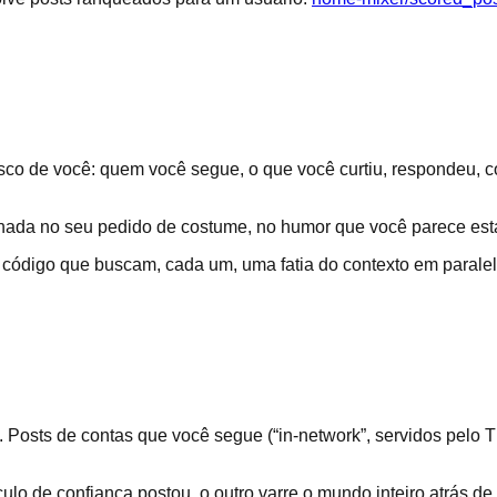
esco de você: quem você segue, o que você curtiu, respondeu, c
lhada no seu pedido de costume, no humor que você parece es
código que buscam, cada um, uma fatia do contexto em paralel
 Posts de contas que você segue (“in-network”, servidos pelo
o de confiança postou, o outro varre o mundo inteiro atrás de