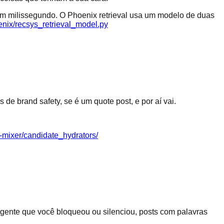
 milissegundo. O Phoenix retrieval usa um modelo de duas
nix/recsys_retrieval_model.py
de brand safety, se é um quote post, e por aí vai.
mixer/candidate_hydrators/
e gente que você bloqueou ou silenciou, posts com palavras