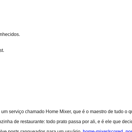
nhecidos.
t.
 a um serviço chamado Home Mixer, que é o maestro de tudo o q
ha de restaurante: todo prato passa por ali, e é ele que dec
ve posts ranqueados para um usuário.
home-mixer/scored_pos