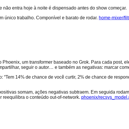
 não entra hoje à noite é dispensado antes do show começar.
 único trabalho. Componível e barato de rodar.
home-mixer/filt
oenix, um transformer baseado no Grok. Para cada post, ele pr
, compartilhar, seguir o autor… e também as negativas: marcar com
: “Tem 14% de chance de você curtir, 2% de chance de respon
positivas somam, ações negativas subtraem. Em seguida rodam
reequilibra o conteúdo out-of-network.
phoenix/recsys_model.