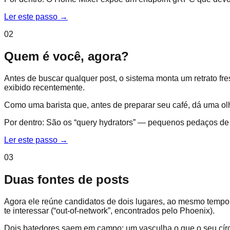
Ler este passo
→
02
Quem é você, agora?
Antes de buscar qualquer post, o sistema monta um retrato fr
exibido recentemente.
Como uma barista que, antes de preparar seu café, dá uma o
Por dentro:
São os “query hydrators” — pequenos pedaços de 
Ler este passo
→
03
Duas fontes de posts
Agora ele reúne candidatos de dois lugares, ao mesmo tempo.
te interessar (“out-of-network”, encontrados pelo Phoenix).
Dois batedores saem em campo: um vasculha o que o seu círcul