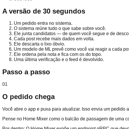
A versão de 30 segundos
Um pedido entra no sistema.
O sistema reúne tudo o que sabe sobre você.
Ele junta candidatos — de quem você segue e de desco
Cada post recebe mais dados em volta.
Ele descarta o lixo óbvio.
Um modelo de ML prevê como você vai reagir a cada pos
Ele ordena pela nota e fica com os do topo.
Uma última verificação e o feed é devolvido.
Passo a passo
01
O pedido chega
Você abre o app e puxa para atualizar. Isso envia um pedido
Pense no Home Mixer como o balcão de passagem de uma cozin
Por dentro:
O Home Mixer expõe um endpoint gRPC que devol