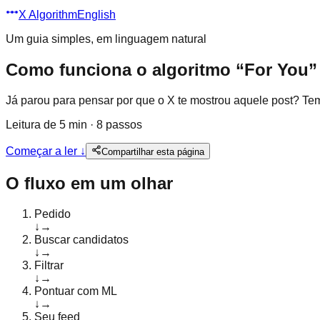
X Algorithm
English
Um guia simples, em linguagem natural
Como funciona o algoritmo “For You”
Já parou para pensar por que o X te mostrou aquele post? Te
Leitura de 5 min · 8 passos
Começar a ler
↓
Compartilhar esta página
O fluxo em um olhar
Pedido
↓
→
Buscar candidatos
↓
→
Filtrar
↓
→
Pontuar com ML
↓
→
Seu feed